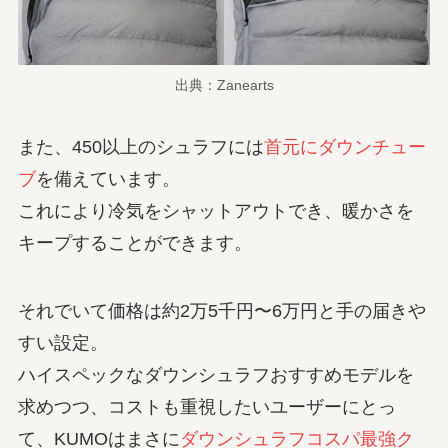
出典：Zanearts
また、450以上のシュラフには
首元にダウンチュー
ブ
を備えています。
これにより冷気をシャットアウトでき、
暖かさを
キープ
することができます。
それでいて価格は約2万5千円〜6万円と手の届きや
すい設定。
ハイスペックなダウンシュラフおすすめモデルを
求めつつ、コストも重視したいユーザーにとっ
て、KUMOはまさに
ダウンシュラフ
コスパ最強ク