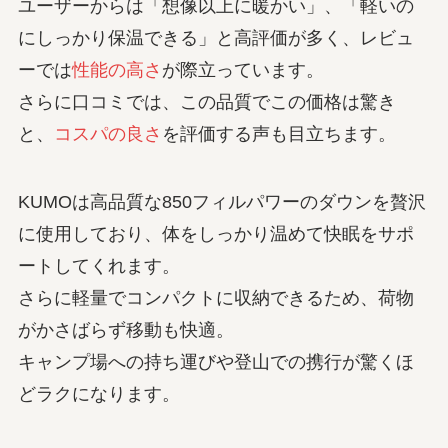
ユーザーからは「想像以上に暖かい」、「軽いの
にしっかり保温できる」と高評価が多く、レビュ
ーでは
性能の高さ
が際立っています。
さらに口コミでは、この品質でこの価格は驚き
と、
コスパの良さ
を評価する声も目立ちます。
KUMOは高品質な850フィルパワーのダウンを贅沢
に使用しており、体をしっかり温めて
快眠をサポ
ート
してくれます。
さらに軽量でコンパクトに収納できるため、荷物
がかさばらず
移動も快適
。
キャンプ場への持ち運びや登山での携行が驚くほ
どラクになります。