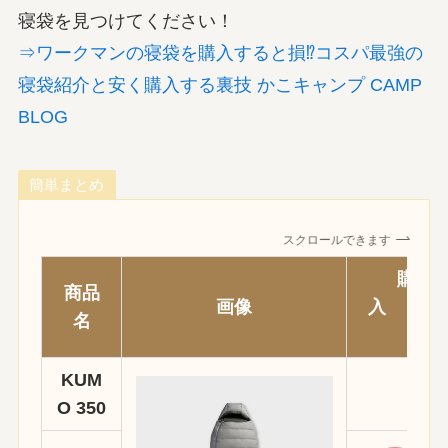
寝袋を見つけてください！
⇒ワークマンの寝袋を購入すると損⁉コスパ最強の
寝袋紹介と安く購入する裏技 かこキャンプ CAMP
BLOG
簡単まとめ
スクロールできます
購
商品
画像
入
名
KUM
O 350