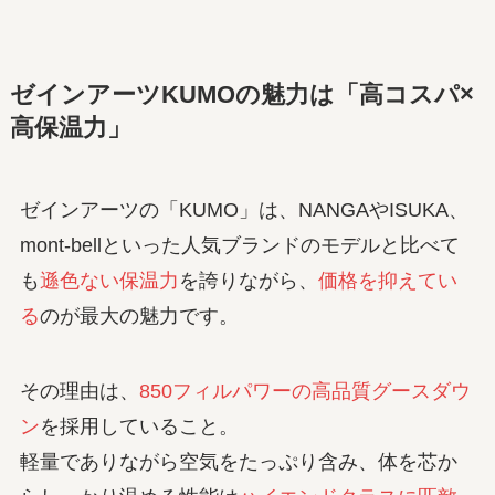
ゼインアーツKUMOの魅力は「高コスパ×
高保温力」
ゼインアーツの「KUMO」は、NANGAやISUKA、
mont-bellといった人気ブランドのモデルと比べて
も
遜色ない
保温力
を誇り
ながら、
価格を抑えてい
る
のが最大の魅力です。
その理由は、
850フィルパワーの高品質グースダウ
ン
を採用していること。
軽量でありながら空気をたっぷり含み、体を芯か